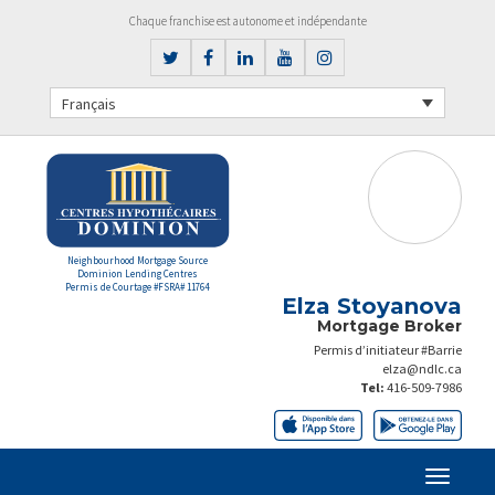
Chaque franchise est autonome et indépendante
Français
Neighbourhood Mortgage Source
Dominion Lending Centres
Permis de Courtage #FSRA# 11764
Elza Stoyanova
Mortgage Broker
Permis d’initiateur #Barrie
elza@ndlc.ca
Tel:
416-509-7986