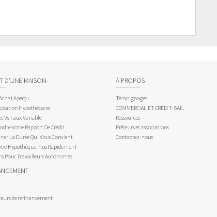
AT D’UNE MAISON
À PROPOS
 Achat Aperçu
Témoignages
obation Hypothécaire
COMMERCIAL ET CRÉDIT-BAIL
e Vs Taux Variable
Ressources
dre Votre Rapport De Crédit
Prêteurs et associations
ner La Durée Qui Vous Convient
Contactez-nous
otre Hypothèque Plus Rapidement
ns Pour Travailleurs Autonomes
ANCEMENT
teurs de refinancement