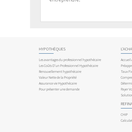
HYPOTHÈQUES
L’ACH
Les avantages du professionnel hypothécaire
Accueil
Les Coûts D’un Professionnel Hypothécaire
Préappr
Renouvellement hypothécaire
Taux Fix
Valeur Nette de la Propriété
Compren
Assurance vie Hypothécaire
Détermi
Pour présenter une demande
Payer V
Solutio
REFIN
CHIP
Calcula