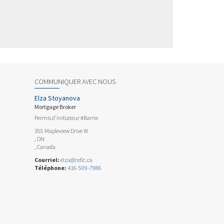
COMMUNIQUER AVEC NOUS
Elza Stoyanova
Mortgage Broker
Permis d’initiateur #Barrie
355 Mapleview Drive W
, ON
, Canada
Courriel:
elza@ndlc.ca
Téléphone:
416-509-7986