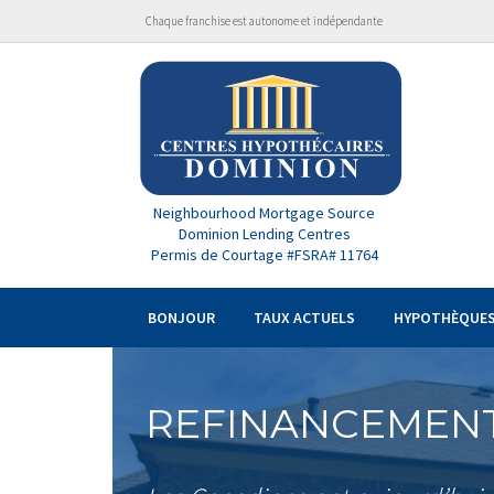
Chaque franchise est autonome et indépendante
Neighbourhood Mortgage Source
Dominion Lending Centres
Permis de Courtage #FSRA# 11764
BONJOUR
TAUX ACTUELS
HYPOTHÈQUE
REFINANCEMEN