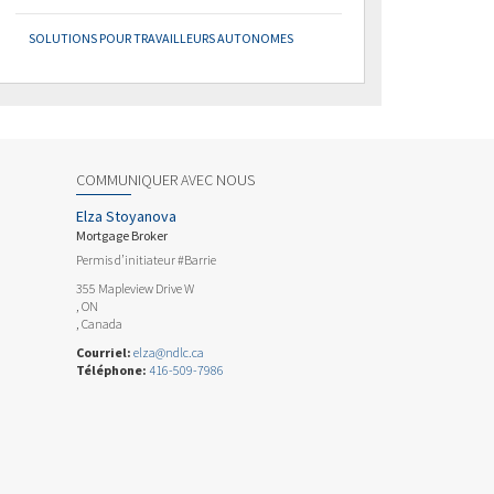
SOLUTIONS POUR TRAVAILLEURS AUTONOMES
COMMUNIQUER AVEC NOUS
Elza Stoyanova
Mortgage Broker
Permis d’initiateur #Barrie
355 Mapleview Drive W
, ON
, Canada
Courriel:
elza@ndlc.ca
Téléphone:
416-509-7986