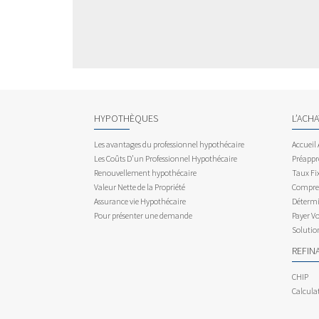
HYPOTHÈQUES
L’ACH
Les avantages du professionnel hypothécaire
Accueil
Les Coûts D’un Professionnel Hypothécaire
Préappr
Renouvellement hypothécaire
Taux Fix
Valeur Nette de la Propriété
Compren
Assurance vie Hypothécaire
Détermi
Pour présenter une demande
Payer V
Solutio
REFIN
CHIP
Calcula