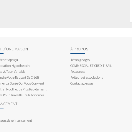
AT D’UNE MAISON
À PROPOS
 Achat Aperçu
Témoignages
obation Hypothécaire
COMMERCIAL ET CRÉDIT-BAIL
e Vs Taux Variable
Ressources
dre Votre Rapport De Crédit
Prêteurs et associations
ner La Durée Qui Vous Convient
Contactez-nous
otre Hypothèque Plus Rapidement
ns Pour Travailleurs Autonomes
ANCEMENT
teurs de refinancement