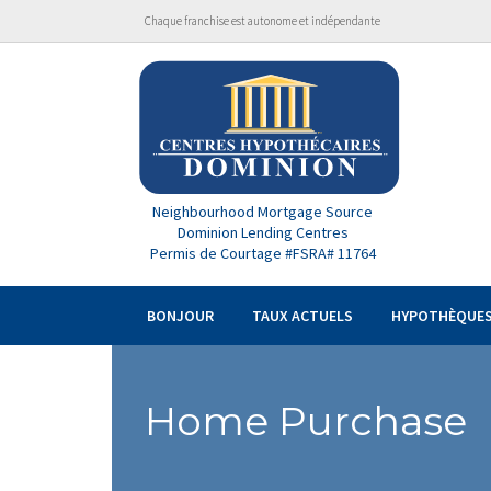
Chaque franchise est autonome et indépendante
Neighbourhood Mortgage Source
Dominion Lending Centres
Permis de Courtage #FSRA# 11764
BONJOUR
TAUX ACTUELS
HYPOTHÈQUE
Home Purchase